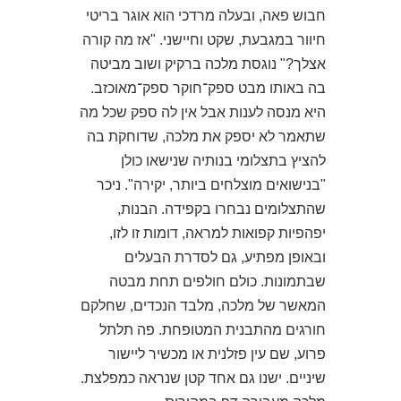
חבוש פאה, ובעלה מרדכי הוא אוגר בריטי
חיוור במגבעת, שקט וחיישני. "אז מה קורה
אצלך?" נוגסת מלכה ברקיק ושוב מביטה
בה באותו מבט ספק־חוקר ספק־מאוכזב.
היא מנסה לענות אבל אין לה ספק שכל מה
שתאמר לא יספק את מלכה, שדוחקת בה
להציץ בתצלומי בנותיה שנישאו כולן
"בנישואים מוצלחים ביותר, יקירה". ניכר
שהתצלומים נבחרו בקפידה. הבנות,
יפהפיות קפואות למראה, דומות זו לזו,
ובאופן מפתיע, גם לסדרת הבעלים
שבתמונות. כולם חולפים תחת מבטה
המאשר של מלכה, מלבד הנכדים, שחלקם
חורגים מהתבנית המטופחת. פה תלתל
פרוע, שם עין פזלנית או מכשיר ליישור
שיניים. ישנו גם אחד קטן שנראה כמפלצת.