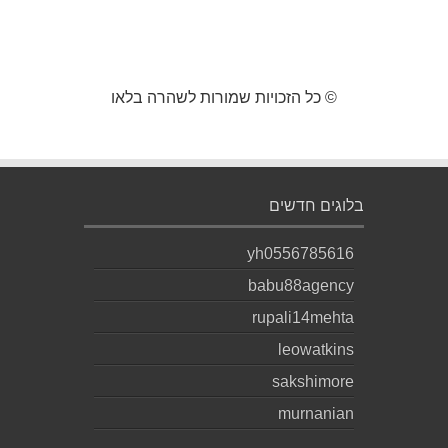
© כל הזכויות שמורות לשהרה בלאו
בלוגים חדשים
yh0556785616
babu88agency
rupali14mehta
leowatkins
sakshimore
murnanian