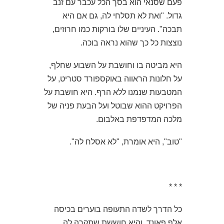
פעם שסנאי הוא בסך הכל עכבר עם זנב
גדול. "ואת לא תסלחי לה, גם אם היא
תבכה". העיניים שלו בורקות כמו חרוזים,
נוצצות כל כך שהוא נראה בוכה.
היא מביטה בו וחושבת על השבוע שחלף,
על חלונות הראווה באוקספורד סטריט, על
המטבעות שנמנו ללא הרף. היא חושבת על
הפרויקט ההוא שבוטל ועל הבעת פניה של
מלכה המדפדפת באלבום.
"טוב", היא אומרת, "לא אסלח לה".
* * *
כל הדרך לשדה התעופה בוערים בכיסה
אלף פאונד, והיא חוששת שתקרה לה