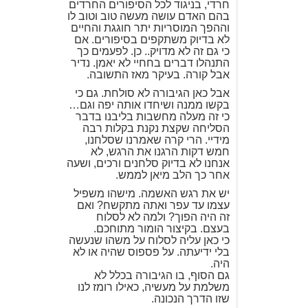
חרדי, בניגוד לכל הסיפורים החרדים
בהם האדם עושה מעשה טוב וטוב לו
וההפך המוסריות יתר חוגגת והחיים
לא בדיוק משתקפים בסיפורים. אם
כי גם זה לא מדויק.. כן. לפעמים כך
התנהלו דברים בחחיי לא יאמן. נדיר
אבל קורה. בעיקר מאז התשובה.
אבל כאן הגיבורה לא סולחת. גם כי
בקשו ממנה ושיחדו אותה יפה וגם…
כי זה מעלה מחשבות בליבנו בדבר
הסליחה שקצת נקנת בקלות רבה
מידיי. הרי קרה שאמרנו שסלחנו,
חמש דקות הרגנו את הרגש, לא
אנחנו לא בדיוק סלחנים ורכים, ושעה
אחר כך הלב מיאן לממש.
יש את רגש האשמה. מישהו משפיל
עצמו עד עפר ואתה מתקשח? ואם
זה היה הפוך? ולמה לא לסלוח
בעצם. בקיצור הומור מתוחכם.
כי כאן עליה לסלוח על משהו שנעשה
בלי ידיעתה. על פספוס שהיה או לא
היה.
גם הסוף, בו הגיבורה בכלל לא
משלמת על מעשיה, כאילו רומז לנו
שזו הדרך הנכונה.