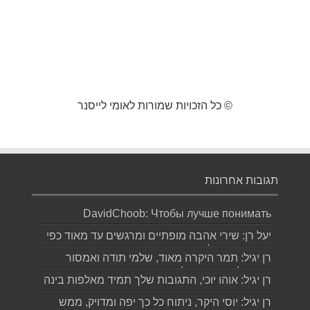
© כל הזכויות שמורות לאומי לייסנר
תגובות אחרונות
DavidChoob: Чтобы лучше понимать
расстановку сил перед матчем, читаю ана...
יעל רן: שירי אהבה מופתיים ומרגשים עד מאוד כפי
שרק גד יודע לכתוב תודה...
רן יגיל: תמר היקרה מאוד, שלמי תודה ואמסור
כמובן לגד. שבת שלום...
רן יגיל: אוהו יוכי, התגובות שלך תמיד מאלפות בינה
והן יצירה בפני עצמה....
רן יגיל: יוסי היקר, ניתוח כל כך יפה ומדויק, ממש