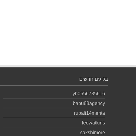
בלוגים חדשים
yh0556785616
babu88agency
rupali14mehta
leowatkins
sakshimore