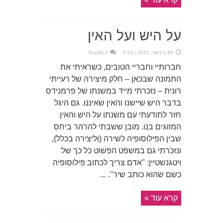
על היש ועל האין
26 בינואר, 2022 | 3:53
2 תגובות
חברותיי וחבריי הטובים, כשראיתי את
התמונה שבכאן – חלק מיצירה של רעייתי
רונית – נזכרתי מייד במשנתו של פרמנידס
בדבר היש שיישנו והאין שאיננו. גם היגל
חזר לתודעתי עם משנתו על היש והאין
המזוגים בנו. מובן ששבתי להרהר ביחס
שבין הפילוסופיה לשירה (וליצירה בכלל),
ונזכרתי גם במשפט הפשוט כל כך של
ויטגנשטיין: "אדם צריך לכתוב פילוסופיה
כשם שהוא כותב שיר". ...
קרא עוד »