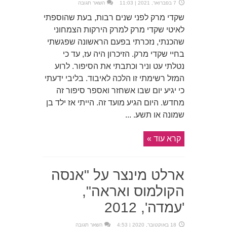
7 בפברואר, 2021 | 11:03
השאר תגובה
שקדי מרק לפני שנים רבות, בעת שהוספתי
לאיטי שקדי מרק למרק הירקות הצמחוני
שהכנתי, נזכרתי בפעם הראשונה שפגשתי
בחיי שקדי מרק. הזיכרון היה עז, עד כי
נטלתי עט וניר וכתבתי את הסיפור. לרוע
המזל רשימתי זו הלכה לאיבוד. בליבי ידעתי
כי יגיע יום שבו אשחזר ואספר סיפור זה
מחדש. היום הגיע מועד זה. הייתי אז ילד בן
שמונה או תשע. ...
קרא עוד »
ארלט מינצר על "אנסה
הקולמוס ואראה",
'עמדה', 2012
18 באוקטובר, 2020 | 4:53
השאר תגובה