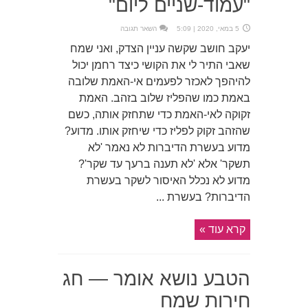
"עמוד-שניים ליום"
5 במאי, 2020 | 5:09
השאר תגובה
יעקב חושב שקשה עניין הצדק, ואני שמח
שאבי התיר לי את הקושי כיצד רחמן יכול
להיהפך לאכזר לפעמים אי-האמת שלובה
באמת כמו שהפליז שלוב בזהב. האמת
זקוקה לאי-האמת כדי שתחזק אותה, כשם
שהזהב זקוק לפליז כדי שיחזק אותו. מדוע?
מדוע בעשרת הדיברות לא נאמר 'לא
תשקר' אלא 'לא תענה ברעך עד שקר'?
מדוע לא נכלל האיסור לשקר בעשרת
הדיברות? בעשרת ...
קרא עוד »
הטבע נושא אומר — חג
חירות שמח