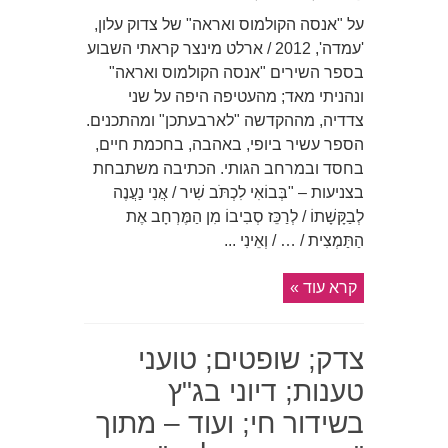
על "אנסה הקולמוס ואראה" של צדוק עלון,
'עמדה', 2012 / ארלט מינצר קראתי השבוע
בספר השירים "אנסה הקולמוס ואראה"
ונהניתי מאד; מהעטיפה היפה על שני
צדדיה, מההקדשה "לארבעתכן" ומהתכנים.
הספר עשיר ביופי, באהבה, בחכמת חיים,
בחסד ובמרחב הגותי. הכתיבה משתבחת
בצניעות – "בְּבוֹאִי לִכְתֹּב שִׁיר / אֲנִי נַעֲנֶה
לְבַקָּשָׁתוֹ / לְרַכֵּז סְבִיבוֹ מִן הַמֶּרְחָב אֶת
הַתַּמְצִית / … / וְאֵינִי ...
קרא עוד »
צדק; שופטים; טועני
טענות; דיוני בג"ץ
בשידור חי; ועוד – מתוך