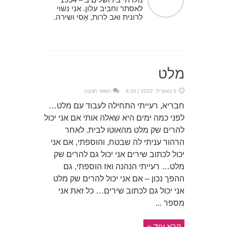
לאסתר וחביב עלון. אני נשוי
לרונית ואב לרות, אֵסי ושירה.
מלט
5 באפריל, 2022 | 9:34
השאר תגובה
חבריא, רעייתי התחילה לעבוד עם מלט…
לפני כמה ימים היא שאלה אותי אם אני יכול
להרים שק מלט מהאוטו לבית. לאחר
הרהור עניתי לה שבטח, והוספתי, אם אני
יכול לכתוב שירים אני יכול גם להרים שק
מלט… רעייתי הנהנה ואז הוספתי, גם
ההפך נכון – אם אני יכול להרים שק מלט
אני יכול גם לכתוב שירים… כל זאת אני
מספר ...
קרא עוד »