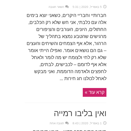
5 באפריל, 2020 | 5:31
השאר תגובה
חברותיי וחבריי היקרים, כשאני יוצא בימים
אלה עם כלבתי, אני חש שלא רק הכלבים,
החתולים, היונים, העורבים והציפורים
מרגישים שהטבע נמצא בתהליך של
הרהור, אלא אף הצמחים והשיחים והעצים
– גם הם נושאים אומר. ואפילו הייתי אומר
שלא רק לחי ולצומח יש מה לומר ולאחל
אלא אף לדומם – לכבישים, לבתים,
לחפצים ולאדמה הדוממת. ואני מבקש
לאחל לכולנו חג חירות ...
קרא עוד »
ואין בליבו רמייה
1 באפריל, 2020 | 8:43
תגובה אחת