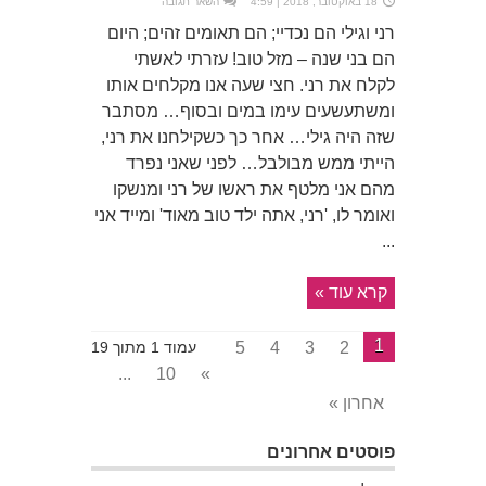
18 באוקטובר, 2018 | 4:59
השאר תגובה
רני וגילי הם נכדיי; הם תאומים זהים; היום
הם בני שנה – מזל טוב! עזרתי לאשתי
לקלח את רני. חצי שעה אנו מקלחים אותו
ומשתעשעים עימו במים ובסוף… מסתבר
שזה היה גילי… אחר כך כשקילחנו את רני,
הייתי ממש מבולבל… לפני שאני נפרד
מהם אני מלטף את ראשו של רני ומנשקו
ואומר לו, 'רני, אתה ילד טוב מאוד' ומייד אני
...
קרא עוד »
1
5
4
3
2
עמוד 1 מתוך 19
...
10
»
אחרון »
פוסטים אחרונים