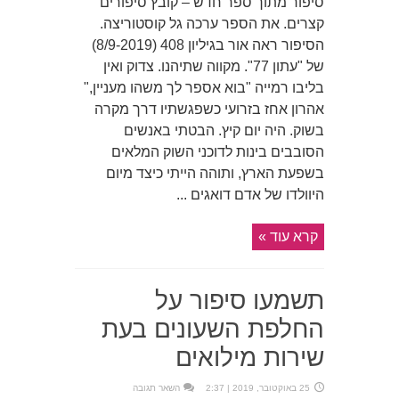
סיפור מתוך ספר חדש – קובץ סיפורים
קצרים. את הספר ערכה גל קוסטוריצה.
הסיפור ראה אור בגיליון 408 (8/9-2019)
של "עתון 77". מקווה שתיהנו. צדוק ואין
בליבו רמייה "בוא אספר לך משהו מעניין,"
אהרון אחז בזרועי כשפגשתיו דרך מקרה
בשוק. היה יום קיץ. הבטתי באנשים
הסובבים בינות לדוכני השוק המלאים
בשפעת הארץ, ותוהה הייתי כיצד מיום
היוולדו של אדם דואגים ...
קרא עוד »
תשמעו סיפור על
החלפת השעונים בעת
שירות מילואים
25 באוקטובר, 2019 | 2:37
השאר תגובה