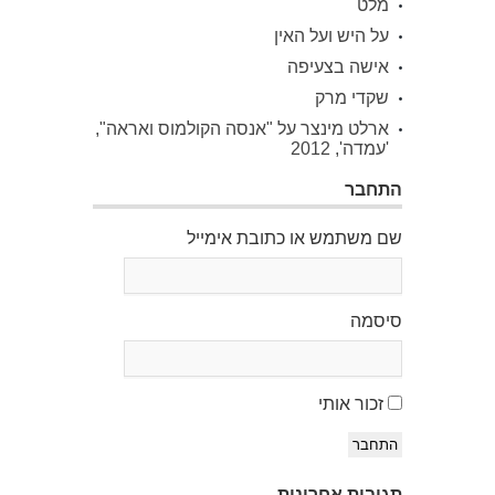
מלט
על היש ועל האין
אישה בצעיפה
שקדי מרק
ארלט מינצר על "אנסה הקולמוס ואראה",
'עמדה', 2012
התחבר
שם משתמש או כתובת אימייל
סיסמה
זכור אותי
התחבר
תגובות אחרונות