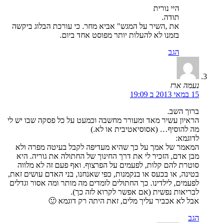
היי נורית
תודה.
את ,השיר על המגש" אביא מחר. כי עורכת הבלוג ביקשה
בזמנו לא להעלות יותר מפוסט אחד ביום.
הגב
נעמה ארז
15 במאי 2013 ב 19:09
ברוך השב.
הראיון עשיר מאד ומעורר מחשבה וכמעט על כל פסקה שבו יש לי
מה להוסיף… (אסוסיאטיבית או לא.)
לדוגמא:
המאמר של אמך על כך שהיא מעדיפה לקבל בעיטה מפרה ולא
מבן אדם, הזכיר לי את דרך החינוך של החתולה את גוריה. היא
סוטרת להם קלות, לפעמים על הפרצוף. ואף פעם זה לא מלווה
בטינה, או בכעס או בנקמנות, כפי שאנחנו, בני האדם עושים זאת,
לפעמים, לילדינו. כך החתולים לומדים מה מותר ומה אסור וגדלים
לבריאות נפשית (אם אפשר לקרוא לזה כך).
אבל לא אכביר עליך מלים, זאת היתה רק דוגמא 🙂
הגב