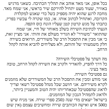
בכל אופן, אני מאד אוהב את תהליך הכתיבה. כשאני מרגיש
באוויר, שעוד מעט יתחיל להירקם שיר בראשי, אני שמח מאד.
מחכה לרגע שהוא יהיה מספיק בשל כדי שאגש למקלדת
הקרובה, ואתחיל לכתוב אותו. או, כמו שקרה לי עכשיו בפריז,
כתבתי על מגש קרטון קטן שעליו הונח כוס הקפה.
הגעתי לכתיבת השירה בשלב מאוחר של חיי, אני שמח
שהתואר "משורר" לא הגדיר מעולם את זהותי. אני מציין זאת,
כי אני מבין את התסכול הרב של משוררים, הרואים בשירה
חלק משמעותי של זהותם, ולא מצליחים להביא אותה לקהל
הרחב.
מה דעתך על פסטיבלי השירה?
כל דרך להפיץ, להאדיר ולקרב את השירה לקהל הרחב, טובה
מאד בעיני.
גם פסטיבלי השירה.
אני מודע ומבין את התסכול הרב של המשוררים שלא מוזמנים
לקרא משיריהם. אני חושב שכל מנהל פסטיבל רשאי וצריך
לדאוג שהפסטיבל שבאחריותו יהיה הטוב והמעניין ביותר,
ולדאוג לתמהיל הנכון של המוזמנים.
בישראל יוצאים מדי שנה כ250 ספרי שירה. אני מניח שיש
כ500 איש ואישה הכותבים שירה ומחשיבים עצמם (אין שום