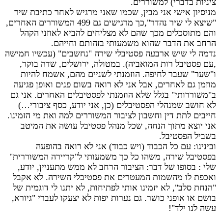
ציניות בדברי) למשוררים.
מניסיון אישי אני מבין, שכמו שאני מרגיש לאחר כתיבת שיר
"שיצא לי שיר נהדר",כך מרגישים גם 499 המשוררים האחרים,
והם מתוסכלים מכך שהם לא מצליחים להביא לאוזני הקהל
הרחב את הדבר שהוא משמעותי בזהותם וחייהם.
נדמה לי שיש ארבעה פסטיבלי שירה "נחשבים" (עכשיו חמישה
,עם פסטיבל רות המואביה). במטולה, ירושלים, שדה בוקר,
ו"שער" שעבר לחיפה. הוזמנתי לשניים מהם, אשמח להיות
מוזמן גם לאחרים, אבל אני לא רואה בשום פנים ואופן פגיעה
ב"משוררותי" בגלל שלא הוזמנתי לפסטיבלים האחרים. אני גם
לא חושב שמנהלי הפסטיבלים (כן, אני יודע, כסף ציבורי…)
חייבים לתת דין וחשבון לציבור המשוררים למה ואת מי הזמינו.
אני יוצא מתוך הנחה, שכל מנהל פסטיבל עושה את המיטב
בשביל הפסטיבל.
ובינינו: עם כל הכבוד (ויש כבוד) אני לא רואה בהופעה
בפסטיבל שירה, משהו כל כך משמעותי ל"קריירה המשוררית"
שלי : בסופו של דבר: הציבור הרחב לא ממש מתעניין, יודע,
ואכפת לו מהשמות המעטרים את פסטיבלי השירה. לא אקבל
"הנחת סלב", לא יזמינו אותי לפתיחות, לא יתנו לי דוגמית של
בושם או אופני כושר. גם נערות יפות לא יצעקו לעברי "גיורא,
עשה לנו ילד"!