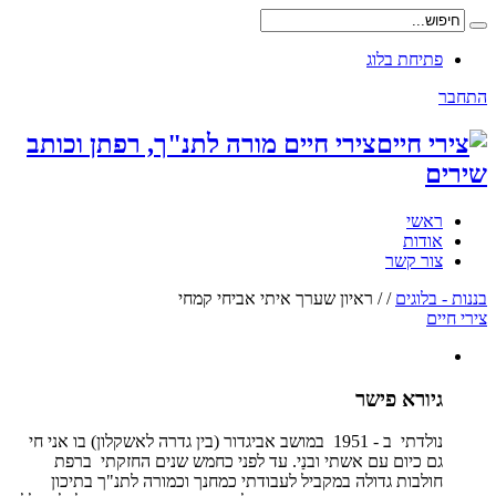
פתיחת בלוג
התחבר
צירי חיים מורה לתנ"ך, רפתן וכותב
שירים
ראשי
אודות
צור קשר
בננות - בלוגים
/
/
ראיון שערך איתי אביחי קמחי
צירי חיים
גיורא פישר
נולדתי ב - 1951 במושב אביגדור (בין גדרה לאשקלון) בו אני חי
גם כיום עם אשתי ובנַי. עד לפני כחמש שנים החזקתי ברפת
חולבות גדולה במקביל לעבודתי כמחנך וכמורה לתנ"ך בתיכון