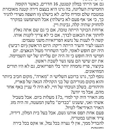
גם אני הייתי במלון קטנטן, 16 חדרים, כאשר הקומה
החמישית העליונה, בה גרנו היא בעצם דירה קטנה מאובזרת
במטבח שלם ומדיח כלים. לא בישלנו (זו חוצפה מצידי להגיד
כך, כי אני אף פעם לא בישלתי) אבל השתמשנו במקרר
להחזיק שתיה קלה, גבינות ויין.
ארוחת הבוקר הייתה טובה, אם כי גם שם אתה נאלץ
לחתוך את הבאגט לבדך, אם כי לא צריך לקנות אותו.
קשה לי לענות על נושא הפריזאיות משני טעמים:
הגענו לעיר והעיר הייתה ריקה: היום הראשון (יום רביעי)
היה יום חופש לאומי, לזכר השחרור מעול הנאצים. יום
חמישי היה חופש כי זה היה יום עלייתו של ישו השמיימה.
את יום שישי הם עשו גשר לשבת ראשון.
בקיצור, פריז נחמדה יותר בלי הפריזאים, גם לא היו תורים
המוזיאונים.
נוסף לכך, גרנו ברובע השלישי ה "מארה", מקום חביב ביותר
והוא מקום מגוריהם של בני הקהילה הגאה של פאריז,
והיהודים. בשלב הנוכחי של חיי, לא היה לי עניין באף אחד
מהם, אבל מי יודע?
מזג האויר היה קר למדי ,כ17 מעלות ביום. אבל בשביל
אשתי ואני, ששנינו "כבדים" בלשון המעטה, זה היה מזג
האויר האידיאלי לטיול.
פעם אחת תפס אותנו גשם, אבל בעל בית המלון, דידיה,
צייד אותנו במטריה.
להבדיל ממך, אין לי נערה בכל נמל, או אקס בכל בירה
נחשקת.