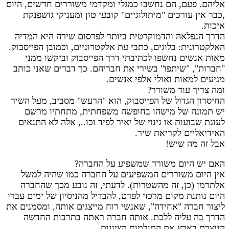
אליהם. פעם, הם נחשבו כמגלי ומקדמי משוררים חדשים, היום
,כבר אין עורכים "מיתולוגיים" קובעי טון ומעניקי גושפנקת
איכות.
הדרך הנפלאה והדמוקרטית ביותר לפרסום שירה היא המדיה
האלקטרונית: בלוגים, כתבי עת אלקטרוניים, וכמובן הפייסבוק.
מאות אנשים נחשפו לכתיבתי דרך הפייסבוק וביקשו ממני
"חברות", "שיתפו" בשירי את חבריהם. כך דברים שאני כותב
מגיעים למאות ואולי אלפי אנשים.
ומה צריך עוד משורר?
החיסרון הגדול של הפייסבוק, הוא "הרעש" מסביב, מעל השיר
יש תמונה של מישהו בחופשה משפחתית, מתחתיו מרשם
לעוגת שבועות או גינוי של יאיר לפיד וכו.., אלה לא התנאים
האידיאליים לקריאת שיר.
אבל זה מה שיש!
האם יש היום משורר שמשפיע על החברה?
אין היום משוררים המשפיעים על החברה כמו שהיה למשל
אלתרמן (כן, זה מהשטרות). לדעתי, זה נובע מכך שהחברה
היום נותנת מקום מרכזי לפרט, להבדיל מהניסיון של ימים עברו
ליצור חברה "אחידה", שאנשי רוח מייצגים אותה, ומסמנים את
הדרך בה עליה ללכת. אותה חברה ראתה בתרבות החדשה
הנוצרת בארץ את התגלמות הציונות.