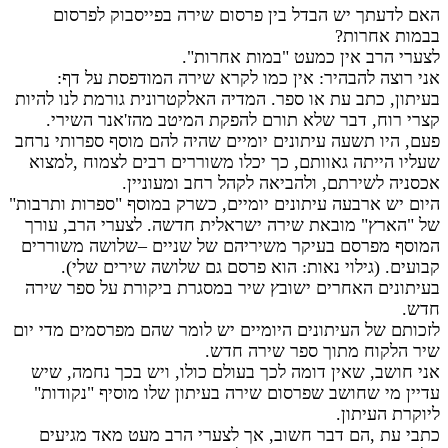
האם לדעתך יש הבדל בין פרסום שירה בפייסבוק לפרסום
בבמות אחרות?
לצערי הרב אין כמעט "במות אחרות".
אני רוצה להבהיר: אין כמו לקרא שירה המודפסת על דף:
בעיתון, כתב עת או ספר. המדיה האלקטרונית גורמת לנו להיות
קצרי רוח, דבר שלא תורם להפקת המיטב מהז'אנר השירי.
פעם, היו תשעה עיתונים יומיים שהיה להם מוסף ספרותי נרחב
שעליו הייתה גאוותם, כך יכלו משוררים רבים לצמוח ,למצוא
אכסניה לשירתם, ולהביאה לקהל רחב ומעוניין.
היום יש ארבעה עיתונים יומיים, כשרק במוסף "ספרות ותרבות"
של "הארץ" מובאת שירה ישראלית חדשה. לצערי הרב, עורך
המוסף מפרסם בעיקר משיריהם של שניים –שלושה משוררים
קבועים. (גילוי נאות: הוא פרסם גם שלושה שירים שלי).
בעיתונים האחרים ישובץ שיר במסגרת ביקורת על ספר שירה
חדש.
לזכותם של העיתונים היומיים יש לומר שהם מפרסמים מדי יום
שיר הלקוח מתוך ספר שירה חדש.
אני חושב, שאין דומה לכך בעולם כולו, ויש בכך נחמה, שיש
עדיין מי שחושב שפרסום שירה בעיתון שלו מוסיף "נקודות"
ליוקרת העיתון.
כתבי עת ,הם דבר חשוב, אך לצערי הרב מעט מאד מגיעים