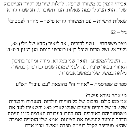
אביחי הזמין כל משורר שחפץ , לתלות שיר על "קיר" הפייסבוק
שלו . הוא הציג לי כמה שאלות, הנה תשובותי. חג שמח גיורא
שאלות אישיות – עם המשורר גיורא פישר – מיוחד לפסטיבל
גיל – 62
מצב משפחתי – נשוי לדורית , אב ליאיר (סבא של גילי) 33,
גלעד 23 ושל מרום שנפל בן 19במבצע חומת מגן בג'נין ב2002
…
השכלה/מקצוע –תואר שני במקרא, מורה ומחנך בתיכון
האזורי בבאר טוביה. עד לפני שמונה שנים גם רפתן במשרה
מלאה במשק שלי במושב אביגדור.
ספרים שפרסמת – "אחרי זה" בהוצאת "עם עובד" תש"ע
מי אתה גיורא פישר?
אני כמו כולם, סיכום של כל חוויות הילדות, הנערות והבגרות
שלי. בן של הורים ציוניים שעלו לארץ ב39 והשאירו לעד את
משפחותיהם באירופה. הם בחרו בעבודת האדמה כי זו הייתה
הדרך הנכונה להגשים את הציונות. אמא שלי הוסיפה ואמרה
שהיא מעדיפה לקבל בעיטה מפרה מאשר מבני אדם.