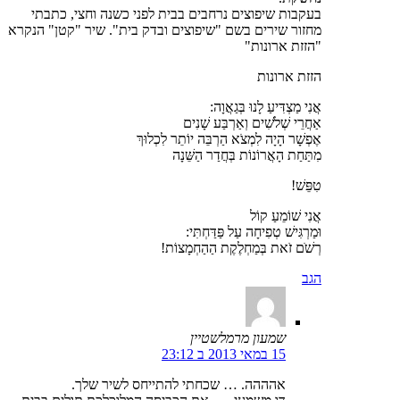
בעקבות שיפוצים נרחבים בבית לפני כשנה וחצי, כתבתי
מחזור שירים בשם "שיפוצים ובדק בית". שיר "קטן" הנקרא
"הזזת ארונות"
הזזת ארונות
אֲנִי מַצְדִּיעַ לָנוּ בְּגַאֲוָה:
אַחֲרֵי שְׁלֹשִׁים וְאַרְבַּע שָׁנִים
אֶפְשָׁר הָיָה לִמְצֹא הַרְבֵּה יוֹתֵר לִכְלוּךְ
מִתַּחַת הָאֲרוֹנוֹת בְּחֲדַר הַשֵּׁנָה
טִפֵּשׁ!
אֲנִי שׁוֹמֵעַ קוֹל
וּמַרְגִּישׁ טְפִיחָה עַל פַּדַּחְתִּי:
רְשֹׁם זֹאת בְּמַחְלֶקֶת הַהַחְמָצוֹת!
הגב
שמעון מרמלשטיין
15 במאי 2013 ב 23:12
אהההה. … שכחתי להתייחס לשיר שלך.