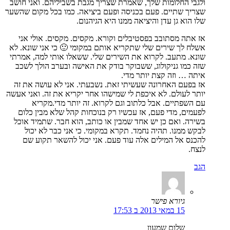
ולגבי החלומות שלך, שאמרת שצריך מגבת בשביליהם. ואני חושב
שצריך שתיים. פעם בכניסה ופעם ביציאה. כמו בכל מקום שהשער
שלו הוא גן עדן והיציאה ממנו היא הגיהנום.
אז אתה מסתובב בפסטיבלים וקורא. מקסים. מקסים. אולי אני
אשלח לך שירים שלי שתקריא אותם במקומי 🙂 כי אני שונא. לא
שונא. מתעב. לקרוא את השירים שלי. ששאלו אותי למה, אמרתי
שזה כמו גניקולוג, ששבוקר בודק את האישה ובערב הולך לשכב
איתה … וזה קצת יותר מדי.
אז בפעם האחרונה שעשיתי זאת. נשבעתי. אני לא עושה את זה
יותר לעולם. לא איכפת לי שמישהו אחר יקריא את זה. ואני אעשה
עם השפתיים. אבל כלתוב וגם לקרוא. זה יותר מדי.מקריא
לפעמים, מדי פעם, אז עכשיו רק בנוכחות קהל שלא מבין כלום
בשירה. ואם כן יש אחד שמבין או כותב, הוא חבר. שתמיד אוכל
לבקש ממנו. תהיה נחמד. תקרא במקומי. כי אני כבר לא יכול
להכנס אל המילים אלה עוד פעם. אני יכול להשאר תקוע שם
לנצח.
הגב
גיורא פישר
15 במאי 2013 ב 17:53
שלום שמעון