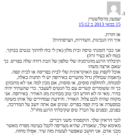
שמעון מרמלשטיין
15 במאי 2013 ב 15:12
אז חזרת.
איך היו הגבינות, השדרות, הצרפתיות?
אני כבר הזמנתי טיסה ובית מלון (אין לי כוח לחתוך בגטים בבוקר.
בטח לא בעיר זרה)
וקיבלתי הרגע מהגרמניה שלי טלפון של הבת דודה שלה בפריס. כך
שאם ארצה משהו
אוכל לקפוץ עם האוקראינית שלי לבית בפריסה או לבית קפה.
(האמת שבחלק גדול מהערים באירופה יש לי תחנות כאלה,
למנוחה, להחלפת סוסים, או סוסות, אם מבין למה אני לא מתכוון)
כך זה ששומרים קשרים עם כל הנשים לשעבר. כדי שהעתיד יהיה
בהיר. מאי זה לא חודש הכי טוב מבחינת מזג האוויר. באירופה. אני
מקווה שהיה לכם צלול. האוויר. והידעת שמחירים של אותו משקה
במסעדה או בית קפה בפריס. שונים אם אתה יושב על המדרכה,
בפנים, ובפנים על הבר? טיפ שקיבלתי הרגע מחו"ל.
לגבי הראיון שלך. הוקסמתי משני דברים.
מאימא שלך, שאמרה, שהיא מעדיפה לקבל בעיטה מפרה מאשר
מבני אדם. אני חושב שאפשר לעשות מזה שיר. אפילו מחזה.