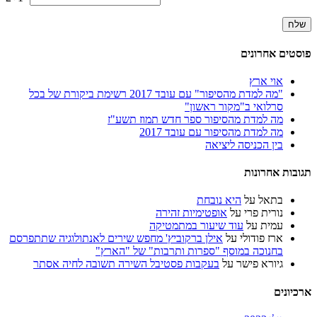
פוסטים אחרונים
אוי ארץ
"מה למדת מהסיפור" עם עובד 2017 רשימת ביקורת של בכל
סרלואי ב"מקור ראשון"
מה למדת מהסיפור ספר חדש תמוז תשע"ז
מה למדת מהסיפור עם עובד 2017
בין הכניסה ליציאה
תגובות אחרונות
בתאל
על
היא נובחת
נורית פרי
על
אופטימיות זהירה
עמית
על
עוד שיעור במתמטיקה
ארז פודולי
על
אילן ברקוביץ' מחפש שירים לאנתולוגיה שתתפרסם
בחנוכה במוסף "ספרות ותרבות" של "הארץ"
גיורא פישר
על
בעקבות פסטיבל השירה תשובה לחיה אסתר
ארכיונים