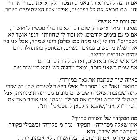
אם תרצה להכיר אותי באמת, תצטרך לקרא את ספרי "אחרי
זה", שם תמצא את כל הפרטים, אפילו אלה האינטימיים ביותר.
מה גורם לך אושר?
מסיבות מאד אישיות, שום דבר לא גורם לי עכשיו ל"אושר",
אם כי גם בימים קודמים, לא זכור לי שחוויתי "רגעי אושר לא
נשכחים". היו לי (אני מניח כמו כולם) רגעי שמחה, אבל אני בין
אלה שלא מחפשים גבהים רגשיים, ומסתפק בהתנהלות יום
יומית שגרתית ובריאה.
אני איש שאוהב אנשים, ואוהב להיות בחברתם.
אני שמח כשאני כותב, ומאד מרוצה כש"יוצא לי" שיר טוב.
באיזה שיר שכתבת את גאה במיוחד?
התואר "גאה" לא "מסתדר" אצלי בקשר לשירים שלי. יש שירי
קינה שכתבתי,שאני חושב שהם טובים מבחינה אומנותית, אבל
קשה לי להלביש עליהם את המילה "גאה". אני אוהב מאד את
השיר "רק אני",שהבאתי לכאן ל"פסטיבל רות".
מה תפקידה של השירה בחייך?
איזו שאלה מפחידה! "תפקיד" נגזר מ"פקודה" ובשבילי פקודה
(בהקשר של שירה) היא
ממש סירוס. אם אחשוב כך על השירה, לא אכתוב יותר.