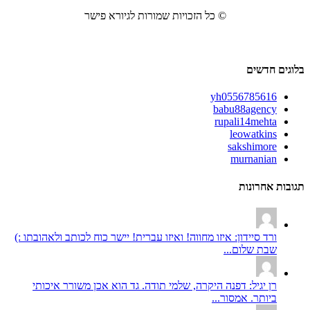
© כל הזכויות שמורות לגיורא פישר
בלוגים חדשים
yh0556785616
babu88agency
rupali14mehta
leowatkins
sakshimore
murnanian
תגובות אחרונות
ורד סיידון: איזו מחווה! ואיזו עברית! יישר כוח לכותב ולאהובתו :)
שבת שלום...
רן יגיל: דפנה היקרה, שלמי תודה. גד הוא אכן משורר איכותי
ביותר. אמסור...