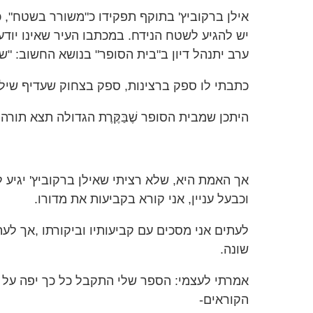
אילן ברקוביץ' בתוקף תפקידו כ"משורר בשטח", כ
יש להגיע לשטח הנידח. במכתבו העיר שאינו יודע
ערב יתנהל דיון ב"בית הסופר" בנושא החשוב: "שי
כתבתי לו ספק ברצינות, ספק בצחוק שעדיף שיל
היתכן שמבית הסופר שֶׁבַּקֶּרֶת הגדולה תצא תורה,
אך האמת היא, שלא רציתי שאילן ברקוביץ' יגיע לא
וכבעל עניין, אני קורא בקביעות את מדורו.
לעתים אני מסכים עם קביעותיו וביקורתו ,אך לע
שונה.
אמרתי לעצמי: הספר שלי התקבל כל כך יפה על י
הקוראים-