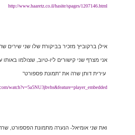
http://www.haaretz.co.il/hasite/spages/1207146.html
אילן ברקוביץ' מזכיר בביקורת שלו שני שירים שה
אני מצרף שני קישורים ליו-טיוב, שצולמו באותו ע
עירית דותן שרה את "תמונת פספורט"
e.com/watch?v=5a5NU3jbvhs&feature=player_embedded
ואת שני אומיאל- הנערה מתמונת הפספורט, שרה 