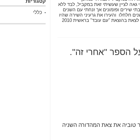
קטגוריות
י גאה לציין שעשיתי זאת במקביל, לבד ללא
בתי שירים ופזמונים אך זנחתי עם השנים
כללי
ים חלחלו והעירו את גרעיני השירה שהיו
רדומים בבטן האדמה. ספרי "אחרי זה" עומד לצאת בהוצאת "עם עובד" בראשית 2010
ל הספר "אחרי זה".
ר טוביה את צאת המהדורה השניה