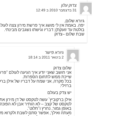
צדוק עלון
31 בדצמבר 2010 ב 12:49
גיורא שלום,
יפה. באמת אין לי מושג איך פרשת מירון צצה לעולם
בולטת עד זועקת); דבריו וגישתו נשגבים מבינתי.
שבת שלום –צדוק
גיורא פישר
2 בינואר 2011 ב 18:14
שלום צדוק
אני חושב שאני יודע איך הגיעה לעולם "פרש
שייכת ממש לתחום הספרות.
בכל מקרה, אני שמח על דבריו של אילן ברקו
ברזילי:
יש צדק בעולם
אילן ברקוביץ` עשה לטקסט של דן מירון א
לטקסט של קצב – לא הותיר אבן לא הפוכה. 
באופן גמור, נחרץ ו"חלוט".
מעתה ואילך, אפשר סתם לשבת ולקרוא מע