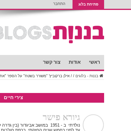
התחבר
פתיחת בלוג
ראשי
אודות
צור קשר
בננות - בלוגים
/
/
אילן ברקוביץ' "משורר בשטח" על הספר "אחרי
צירי חיים
גיורא פישר
נולדתי ב - 1951 במושב אביגדור (בי
עד לפני כחמש שנים החזקתי ברפת חולבות ג