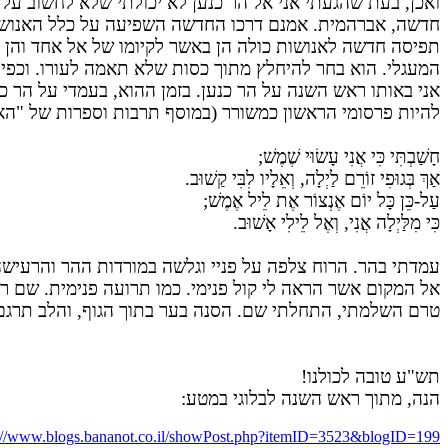
ואכן, בעת שהגעתי אני אל הר כנען לא יכולתי שלא לחשוב על 
חדשה, אברהמית. אמנם דרכו החדשה השפיעה על כלל האנושות,
תפיסה חדשה לאנושות כולה הן באשר לקיומו של אל אחד והן בא
המעגלי. הוא בחר להיחלץ מתוך כסות שלא תאמה לעורו. וכפי 
אני באותו ראש השנה על הר כנען. בזמן ההוא, בעמדי על הר כנ
להיות פרסומי הראשון כמשורר (במוסף תרבות וספרות של "האר
חָשַׁבְתִּי כִּי אֲנִי עָשׂוּי שֶׁמֶשׁ;
אַךְ בְּגוּפִי זוֹרֵם לַיְלָה, וְאֵלָיו לִבִּי קַשׁוּב.
עַל-כֵּן כָּל יוֹם אֶנְצוֹר אֶת לֵיל אֶמֶשׁ;
כִּי מִלַּיְלָה אֲנִי, וְאֶל לֵילִי אָשׁוּב.
עמדתי בהר. הרוח צלפה על פניי וגלשה במורדות ההר והרעי
אל המקום אשר הראה לי קול פנימי. כמו תרועה פנימית. שם ראי
טרם השלמתי, התחלתי שם. הסנה בער בתוך הגוף, והלב תרגם או
תש"ע טובה לכולנו!
הנה, מתוך ראש השנה לבלוגי במטע:
://www.blogs.bananot.co.il/showPost.php?itemID=3523&blogID=199