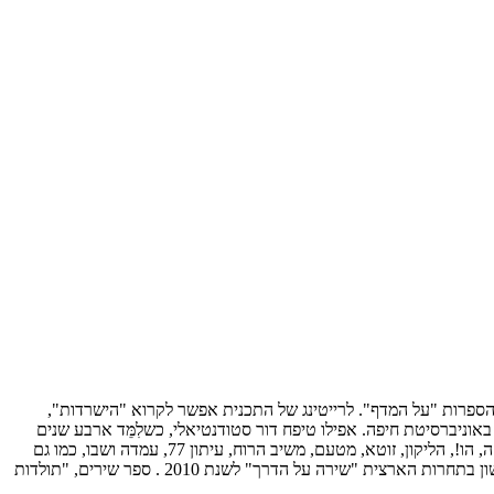
הספרות "על המדף". לרייטינג של התכנית אפשר לקרוא "הישרדות",
וניברסיטת חיפה. אפילו טיפח דור סטודנטיאלי, כשלִמֵּד ארבע שנים
אודות המערכת הפוליטית הישראלית. התוצאות לא משהו, מתחוור. שיריו, תרגומיו ומאמרי ביקורת פרי עטו נדפסו בכתבי עת שונים, בהם: גג, דקה, הו!, הליקון, זוטא, מטעם, משיב הרוח, עיתון 77, עמדה ושבו, כמו גם
במוסף לתרבות וספרות של הארץ, במוסף ספרים של הארץ, במוספי מעריב ומקור ראשון ובאתר המקוון של ידיעות אחרונות, Ynet. מקום הראשון בתחרות הארצית "שירה על הדרך" לשנת 2010 . ספר שירים, "תולדות