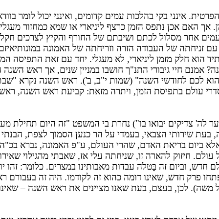
ת. אינני בקי בהלכות עמים קדומים, ואינני יכול לומר בוודאות
. אך האם אכן נתפס הזמן כרצף ליניארי או שמא כמחזור מעגלי,
מים אחר מסלול לכתם ושיבתם של החורף והקיץ לצרכים חקלאיי
עם זניחתה של העבודה הזרה וזריחתה של האמונה במונותיאיזם, 
יד הוא חלק מזמן ליניארי, לא מעגלי. יחד עם זאת התפיסה ה
? אמנם חיי גיבורי התנ"ך חושבו במניין שנים, אך ראש השנה ה
א לכם לחודשי השנה" (שמות י"ב, ב'). ראש השנה נקרא "שבתון 
י סדרי עולם בתפיסת הזמן, ויתרה מזאת: קביעת ראש השנה, ראשי
ה' צדיקים יבואו בו") נחרת בי המשפט "זה היום תחילת מעשיך,
עת שירותי הצבאי, בעמדי על הר כנען הסמוך לצפת, הבנתי לפ
 אלא ביום בריאת האדם, שהרי העולם, ע"פ האמונה, נברא בכ"ה
 עולם. חיזוק להארה זו, שניחתה עלי אז, שאבתי מהגילוי שאיר
 חדש, וביום זה בָּטלה עבדוּת מאבותינו במצרים. כלומר: זה
תחו פרק חדש, שאינו דומה כהוא זה לקודמו. היה זה בעבורם 
 משה). לכן, בעצם, בעת שאנו מציינים את ראש השנה – שאינ