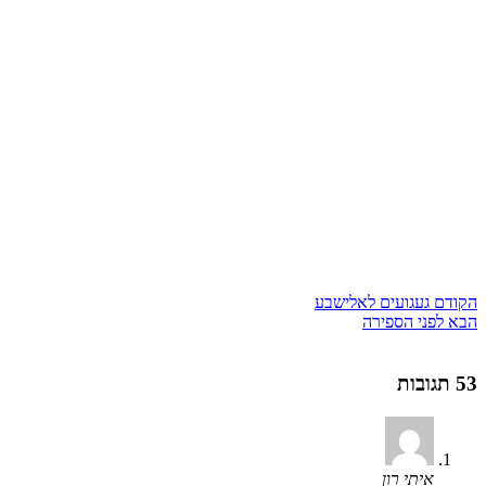
הקודם
געגועים לאלישבע
הבא
לפני הספירה
53 תגובות
איתי רון