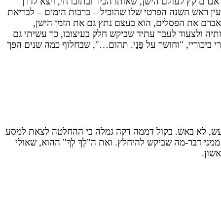
אברם קץ לעולם הישן, שאותו הכיר ובתוכו חי, ויצא לדרך
ין ראש השנה הפרטי שלו שהוביל – ברבות הימים – לבריאת
ץ אברם את הפסלים, הוא בעצם נתץ גם את הזמן הישן,
תיה ולצעוד לעבר עתיד שביקש חלק בעיצובו, כך עשיתי גם
ביכוריי, "וחושך על פָּנַי. תהום…", שבחלוף כמה שנים הפך
רעש, לא באש. בקול דממה דקה גמלה בי ההחלטה לצאת למסע
ני דבר-מה שביקש להיחלץ. ואת ה"לֵךְ לְךָ" ההוא, שאולי
שון.