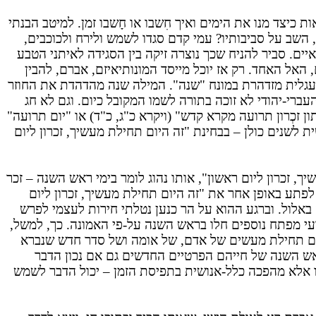
 כיצד מנו את הימים ואיך חִשבו או חָשבו זמן. למיטב הבנתי
 השב על סביבותיו? עמי קדם סגדו לשמש ולירח ולכוכבים,
ם. סביר להניח שכך נוצרה זיקה בין הסגידה לאיתני הטבע
האל האחד. רק אז יוכל מייסד המונותיאיזם, אברם, להבין
מעגלית מזדהרת במונח "שנה". המילה שנה מהדהדת את החוזר
עברי-יהודי לא זוכה בתורה לשמו המקובל כיום. וגם לא חג
זכְרון תרועה מקרא קדש" (ויקרא כ"ג, כ"ד) או "יום תרועה"
ת לשנים כולן – בבחינת "זה היום תחילת מעשיך, זכרון ליום
 זכרון ליום ראשון", אותו נהוג לומר בימי ראש השנה – זכר
תע באופן אחר את "זה היום תחילת מעשיך, זכרון ליום
 באלול. וברגע ההוא על הר כנען נטלתי חירות לעצמי לפרש
ועי מפתח נוספים חלו בראש השנה על-פי האמונה. כך, למשל,
ו יום תחילת מעשים של אדם, של אומה ושל סדר חדש שנברא
ראש השנה של חייהם הפרטיים החדשים גם אם נכון הדבר
ו אלא מהפכה כלל-אנושית בתפיסת הזמן – יכול הדבר לשמש