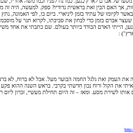
מסעו של אברם לארץ כנען. כמו נח לפניו וכמו משה אחריו, שם 
 אך האם הבין זאת בראשית נדודיו? ספק. למעשה, היה זה מע
שר לקיומו של עתיד בזמן ליניארי. ביום בו, לפי האמונה, נת
שעצר אברם בזמן כדי לבחון את סביבתו, לקרוא תגר על מוסכמו
ען, הייתי האדם הבודד ביותר בעולם. שם כתבתי את אחד משירי 
ץ") :
שה את העמק ואת גלגל החמה הבוער מעל. אבל לא ברוח, לא ב
תי את הקול ורוח נכון חִדשתי בקרבי. בראש השנה ההוא פקע ממ
תו לשירת מסע. ומאז – זה היום תחילת מעשיי, זכרון ליום רא
http