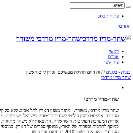
פתיחת בלוג
התחבר
שחר-מריו מרדכי משורר
ראשי
אודות
צור קשר
בננות - בלוגים
/
/
זה היום תחילת מעשיכם, זכרון ליום ראשון
שחר-מריו מרדכי
שחר-מריו מרדכי
שחר-מריו מרדכי, משורר. מהגר מצפון הארץ לתל אביב. ללא סל קל
מסתבר. אנליסט ויועץ פוליטי לשגריר בריטניה בישראל. יש מנדט, מ
העתיד", ראה אור בשנת 2010 בהוצאת אבן חושן.