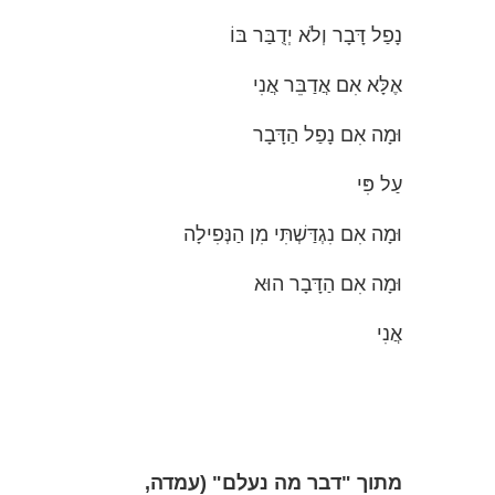
נָפַל דָּבָר וְלֹא יְדֻבַּר בּוֹ
אֶלָּא אִם אֲדַבֵּר אֲנִי
וּמָה אִם נָפַל הַדָּבָר
עַל פִּי
וּמָה אִם נִגְדַּשְׁתִּי מִן הַנְּפִילָה
וּמָה אִם הַדָּבָר הוּא
אֲנִי
מתוך "דבר מה נעלם" (עמדה,