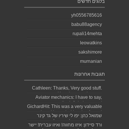
בלוגים חדשים
yh0556785616
babu88agency
rupali14mehta
leowatkins
sakshimore
murnanian
תגובות אחרונות
Cathleen: Thanks, Very good stuff.
Here is my web page;
Aviator mechanics: I have to say,
http://Bookmar...
personally definitely wasted
GichardHit: This was a very valuable
meaningful effor...
read, and I am glad I took a few mi...
שמואל כהן: יפו לי שיריו של גד קינר
קיסינגר ואשמח לקחת חלק בערב
ורד סיידון: איזו מחווה! ואיזו עברית! יישר
ההשקה של...