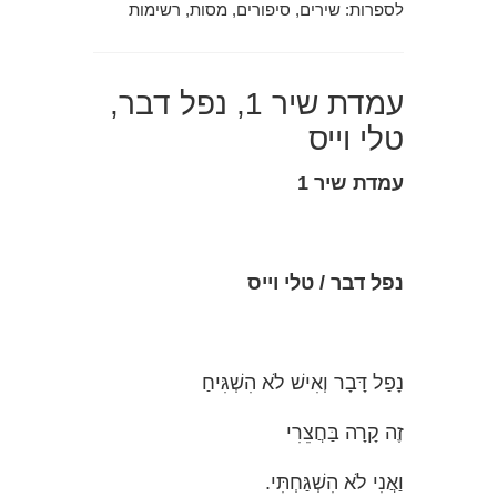
לספרות: שירים, סיפורים, מסות, רשימות
עמדת שיר 1, נפל דבר,
טלי וייס
עמדת שיר 1
נפל דבר
/ טלי וייס
נָפַל דָּבָר וְאִישׁ לֹא הִשְׁגִּיחַ
זֶה קָרָה בַּחֲצֵרִי
וַאֲנִי לֹא הִשְׁגַּחְתִּי.