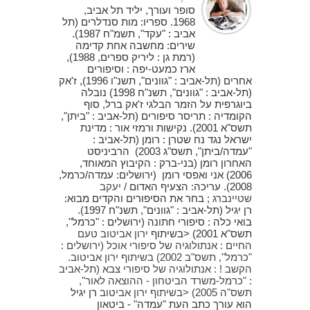
סופר ועורך, יליד תל אביב,
1968. ספריו: מות סנדלרים (תל
אביב : "עקד", תשמ"ח 1987).
שירים: מחשבה אחת קדימה
(רמת גן : ליריק ספרים, 1988),
ארז כמעט-יפה : וסיפורים
אחרים (תל-אביב : "גוונים", תשנ"ו 1996), ז'אק
(תל-אביב : "גוונים", תשנ"ח 1998) נובלה
ביוגרפית על הזמר הבלגי ז'אק ברל, סוף
הקומדיה : תריסר סיפורים (תל-אביב : "ביתן",
תשס"א 2001). נקישות ורמזי אור : מדינת
ישראל נגד נח שטרן : רומן (תל-אביב :
"עמדה/ביתן", תשס"ג 2003) הרביניסט
האחרון רומן (בני-ברק : הקיבוץ המאוחד,
2006) אני ואפסי רומן (ירושלים: עמדה/כרמל,
2008). עריכה: הצעיף האדום /
יעקב
שטיינברג
; בחר את הסיפורים והקדים מבוא:
רן יגיל (תל-אביב : "גוונים", תשנ"ח 1997).
בואי כלה : סיפורי חתונה (ירושלים : "כרמל",
תשס"א 2001) <בשיתוף
ירון אביטוב טעם
החיים : אנתולוגיה של סיפורי אוכל (ירושלים :
"כרמל", תשס"ב 2002) בשיתוף
ירון אביטוב.
הקשב ! : אנתולוגיה של סיפורי צבא (תל-אביב
: "כרמל-משרד הביטחון - ההוצאה לאור",
תשס"ה 2005) <בשיתוף
ירון אביטוב
רן יגיל
הוא עורך כתב העת "עמדה" - ביטאון